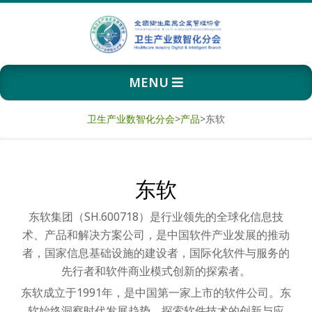
Skip
to
content
卫
Primary
MENU
生
Navigation
Menu
产
卫生产业数智化分会
>
产品
>
东软
业
东软
数
东软集团（SH.600718）是行业领先的全球化信息技
智
术、产品和解决方案公司，是中国软件产业发展的推动
化
者，国家信息基础设施的建设者，国际化软件与服务的
先行者和软件商业模式创新的探索者。
分
东软成立于1991年，是中国第一家上市的软件公司。东
软始终洞察时代发展趋势，探索软件技术的创新与应