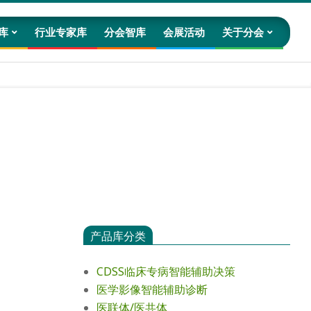
库
行业专家库
分会智库
会展活动
关于分会
Prim
Navig
Men
产品库分类
CDSS临床专病智能辅助决策
医学影像智能辅助诊断
医联体/医共体