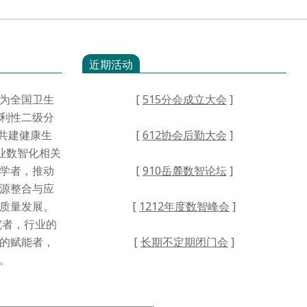
近期活动
为全国卫生
[
515分会成立大会
]
利性二级分
·共建健康生
[
612协会后勤大会
]
业数智化相关
学者，推动
[
910岳麓数智论坛
]
源整合与应
高质量发展。
[
1212年度数智峰会
]
者，行业的
的赋能者，
[
长期不定期闭门会
]
。