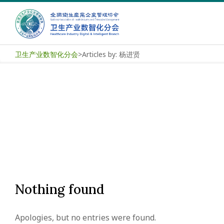
Skip
to
content
卫
卫生产业数智化分会
>
Articles by: 杨进贤
生
产
业
数
智
化
Nothing found
分
Apologies, but no entries were found.