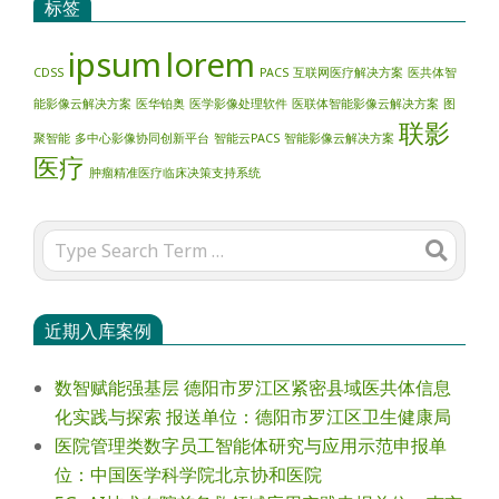
标签
ipsum
lorem
CDSS
PACS
互联网医疗解决方案
医共体智
能影像云解决方案
医华铂奥
医学影像处理软件
医联体智能影像云解决方案
图
联影
聚智能
多中心影像协同创新平台
智能云PACS
智能影像云解决方案
医疗
肿瘤精准医疗临床决策支持系统
Search
近期入库案例
数智赋能强基层 德阳市罗江区紧密县域医共体信息
化实践与探索 报送单位：德阳市罗江区卫生健康局
医院管理类数字员工智能体研究与应用示范申报单
位：中国医学科学院北京协和医院