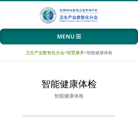
Skip
to
content
卫
Primary
MENU
生
Navigation
Menu
产
卫生产业数智化分会
>
智慧康养
>
智能健康体检
业
智能健康体检
数
智能健康体检
智
化
分