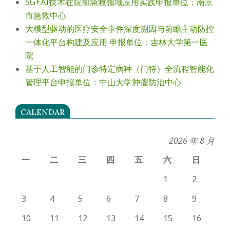
5G+AI技术在院前急救领域应用实践申报单位：南京
市急救中心
大模型驱动的医疗安全事件深度溯因与前瞻主动防控
一体化平台构建及应用 申报单位：吉林大学第一医
院
基于人工智能的门诊特定病种（门特）全流程智能化
管理平台申报单位：中山大学肿瘤防治中心
CALENDAR
2026 年 8 月
一
二
三
四
五
六
日
1
2
3
4
5
6
7
8
9
10
11
12
13
14
15
16