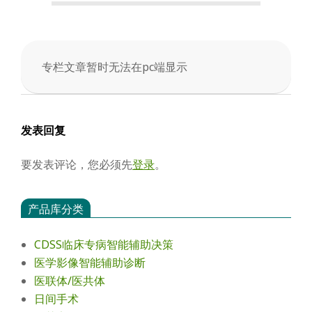
会
专栏文章暂时无法在pc端显示
2025-
03-
31
发表回复
要发表评论，您必须先
登录
。
产品库分类
CDSS临床专病智能辅助决策
医学影像智能辅助诊断
医联体/医共体
日间手术