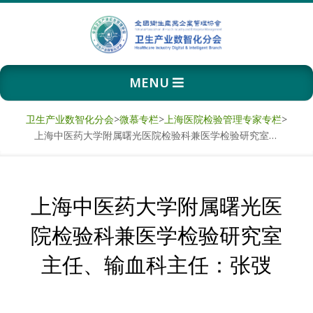
Skip
to
content
卫
Primary
MENU
生
Navigation
Menu
产
卫生产业数智化分会
>
微慕专栏
>
上海医院检验管理专家专栏
>
上海中医药大学附属曙光医院检验科兼医学检验研究室主任、输血科主任：张弢
业
数
上海中医药大学附属曙光医
智
院检验科兼医学检验研究室
化
主任、输血科主任：张弢
分