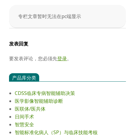
会
专栏文章暂时无法在pc端显示
2025-
04-
05
发表回复
要发表评论，您必须先
登录
。
产品库分类
CDSS临床专病智能辅助决策
医学影像智能辅助诊断
医联体/医共体
日间手术
智慧安全
智能标准化病人（SP）与临床技能考核