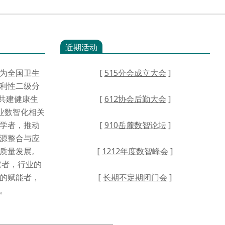
近期活动
为全国卫生
[
515分会成立大会
]
利性二级分
·共建健康生
[
612协会后勤大会
]
业数智化相关
学者，推动
[
910岳麓数智论坛
]
源整合与应
高质量发展。
[
1212年度数智峰会
]
者，行业的
的赋能者，
[
长期不定期闭门会
]
。