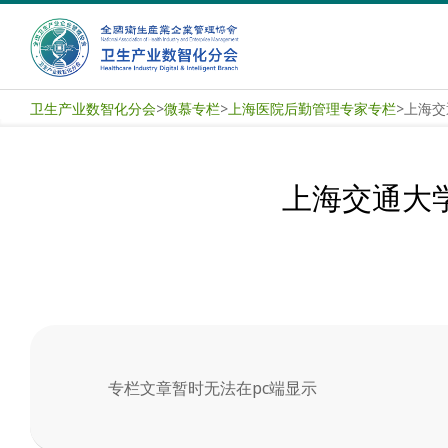
Skip
to
content
卫
卫生产业数智化分会
>
微慕专栏
>
上海医院后勤管理专家专栏
>
生
产
上海交通大
业
数
智
化
专栏文章暂时无法在pc端显示
分
2025-