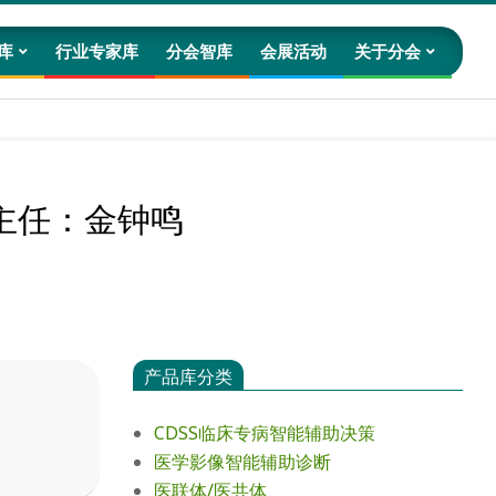
库
行业专家库
分会智库
会展活动
关于分会
Prim
Navig
Men
主任：金钟鸣
产品库分类
CDSS临床专病智能辅助决策
医学影像智能辅助诊断
医联体/医共体