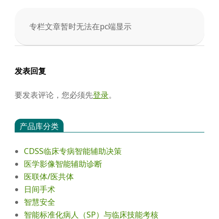
会
专栏文章暂时无法在pc端显示
2025-
11-
17
发表回复
要发表评论，您必须先
登录
。
产品库分类
CDSS临床专病智能辅助决策
医学影像智能辅助诊断
医联体/医共体
日间手术
智慧安全
智能标准化病人（SP）与临床技能考核