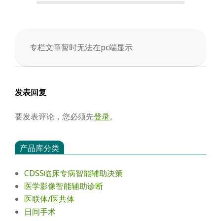
会
专栏文章暂时无法在pc端显示
2025-
05-
05
发表回复
要发表评论，您必须先
登录
。
产品库分类
CDSS临床专病智能辅助决策
医学影像智能辅助诊断
医联体/医共体
日间手术