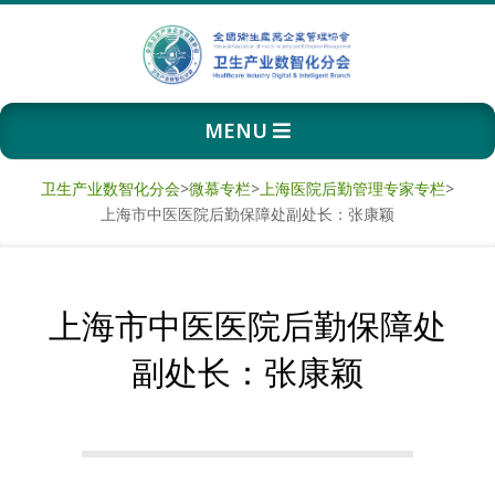
Skip
to
content
卫
Primary
MENU
生
Navigation
Menu
产
卫生产业数智化分会
>
微慕专栏
>
上海医院后勤管理专家专栏
>
上海市中医医院后勤保障处副处长：张康颖
业
数
上海市中医医院后勤保障处
智
副处长：张康颖
化
分