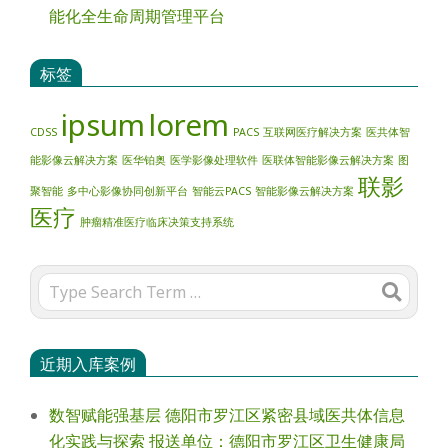
能化全生命周期管理平台
标签
ipsum
lorem
CDSS
PACS
互联网医疗解决方案
医共体智
能影像云解决方案
医华铂奥
医学影像处理软件
医联体智能影像云解决方案
图
联影
聚智能
多中心影像协同创新平台
智能云PACS
智能影像云解决方案
医疗
肿瘤精准医疗临床决策支持系统
Search
近期入库案例
数智赋能强基层 德阳市罗江区紧密县域医共体信息
化实践与探索 报送单位：德阳市罗江区卫生健康局