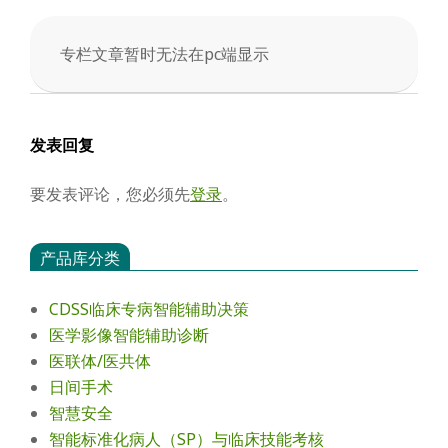
会
专栏文章暂时无法在pc端显示
2025-
04-
14
发表回复
要发表评论，您必须先
登录
。
产品库分类
CDSS临床专病智能辅助决策
医学影像智能辅助诊断
医联体/医共体
日间手术
智慧安全
智能标准化病人（SP）与临床技能考核