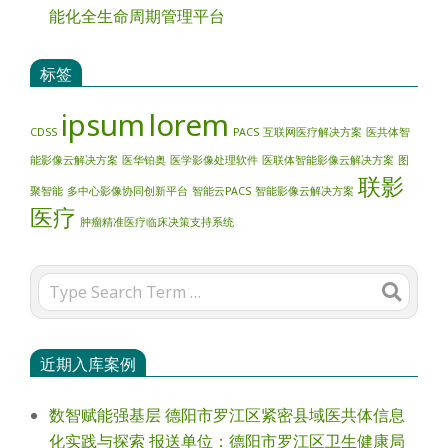
能化全生命周期管理平台
标签
ipsum
lorem
CDSS
PACS
互联网医疗解决方案
医共体智
能影像云解决方案
医华铂奥
医学影像处理软件
医联体智能影像云解决方案
图
联影
聚智能
多中心影像协同创新平台
智能云PACS
智能影像云解决方案
医疗
肿瘤精准医疗临床决策支持系统
Search
近期入库案例
数智赋能强基层 德阳市罗江区紧密县域医共体信息
化实践与探索 报送单位：德阳市罗江区卫生健康局