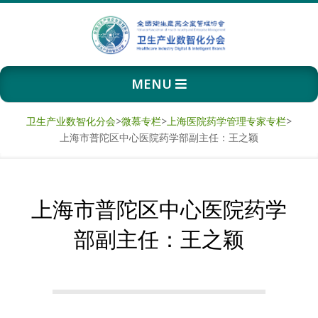
Skip
to
content
卫
Primary
MENU
生
Navigation
Menu
产
卫生产业数智化分会
>
微慕专栏
>
上海医院药学管理专家专栏
>
上海市普陀区中心医院药学部副主任：王之颖
业
数
上海市普陀区中心医院药学
智
部副主任：王之颖
化
分