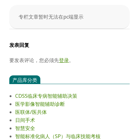
会
专栏文章暂时无法在pc端显示
2025-
04-
01
发表回复
要发表评论，您必须先
登录
。
产品库分类
CDSS临床专病智能辅助决策
医学影像智能辅助诊断
医联体/医共体
日间手术
智慧安全
智能标准化病人（SP）与临床技能考核