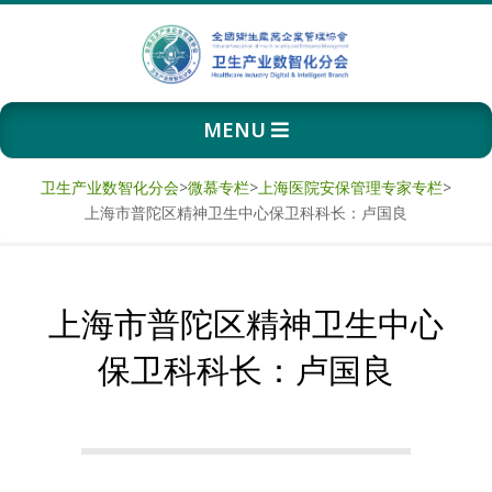
Skip
to
content
卫
Primary
MENU
生
Navigation
Menu
产
卫生产业数智化分会
>
微慕专栏
>
上海医院安保管理专家专栏
>
上海市普陀区精神卫生中心保卫科科长：卢国良
业
数
上海市普陀区精神卫生中心
智
保卫科科长：卢国良
化
分