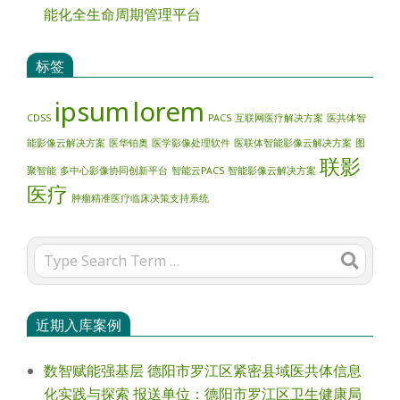
能化全生命周期管理平台
标签
ipsum
lorem
CDSS
PACS
互联网医疗解决方案
医共体智
能影像云解决方案
医华铂奥
医学影像处理软件
医联体智能影像云解决方案
图
联影
聚智能
多中心影像协同创新平台
智能云PACS
智能影像云解决方案
医疗
肿瘤精准医疗临床决策支持系统
Search
近期入库案例
数智赋能强基层 德阳市罗江区紧密县域医共体信息
化实践与探索 报送单位：德阳市罗江区卫生健康局