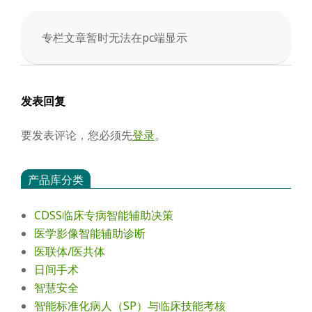
会
专栏文章暂时无法在pc端显示
2025-
04-
13
发表回复
要发表评论，您必须先
登录
。
产品库分类
CDSS临床专病智能辅助决策
医学影像智能辅助诊断
医联体/医共体
日间手术
智慧安全
智能标准化病人（SP）与临床技能考核