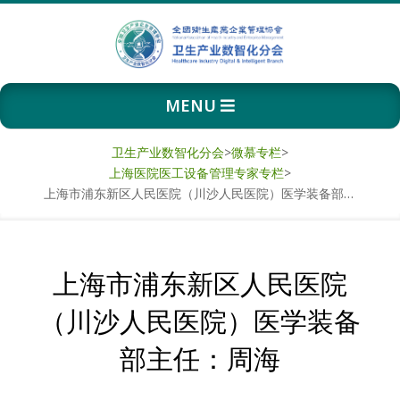
Skip
to
content
卫
Primary
MENU
生
Navigation
Menu
产
卫生产业数智化分会
>
微慕专栏
>
上海医院医工设备管理专家专栏
>
业
上海市浦东新区人民医院（川沙人民医院）医学装备部主任：周海
数
上海市浦东新区人民医院
智
（川沙人民医院）医学装备
化
部主任：周海
分