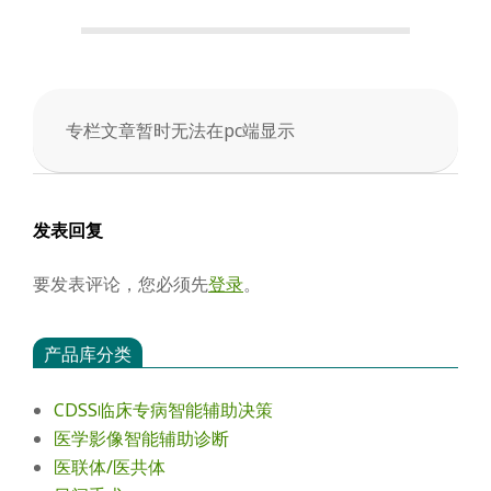
会
专栏文章暂时无法在pc端显示
2025-
04-
10
发表回复
要发表评论，您必须先
登录
。
产品库分类
CDSS临床专病智能辅助决策
医学影像智能辅助诊断
医联体/医共体