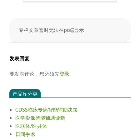
会
专栏文章暂时无法在pc端显示
2025-
05-
02
发表回复
要发表评论，您必须先
登录
。
产品库分类
CDSS临床专病智能辅助决策
医学影像智能辅助诊断
医联体/医共体
日间手术