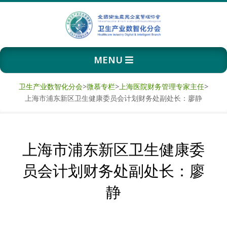
Skip
to
content
卫
Primary
MENU
生
Navigation
Menu
产
卫生产业数智化分会
>
微慕专栏
>
上海医院财务管理专家主任
>
上海市浦东新区卫生健康委员会计划财务处副处长：廖静
业
数
上海市浦东新区卫生健康委
智
员会计划财务处副处长：廖
化
静
分