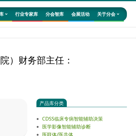
库
行业专家库
分会智库
会展活动
关于分会
Prim
Navig
Men
健院）财务部主任：
产品库分类
CDSS临床专病智能辅助决策
医学影像智能辅助诊断
医联体/医共体