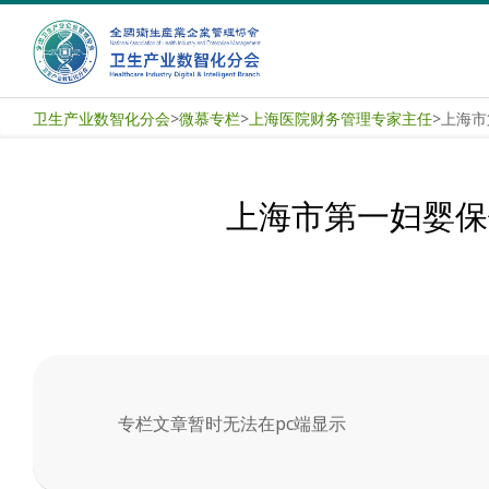
Skip
to
content
卫
卫生产业数智化分会
>
微慕专栏
>
上海医院财务管理专家主任
>
生
产
上海市第一妇婴保
业
数
智
化
专栏文章暂时无法在pc端显示
分
2025-