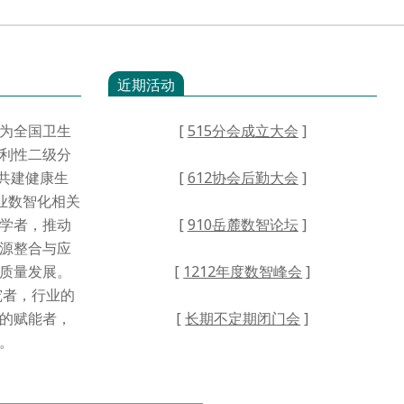
近期活动
为全国卫生
[
515分会成立大会
]
利性二级分
·共建健康生
[
612协会后勤大会
]
业数智化相关
学者，推动
[
910岳麓数智论坛
]
源整合与应
高质量发展。
[
1212年度数智峰会
]
者，行业的
的赋能者，
[
长期不定期闭门会
]
。