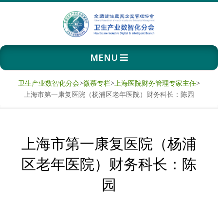
Skip
to
content
卫
Primary
MENU
生
Navigation
Menu
产
卫生产业数智化分会
>
微慕专栏
>
上海医院财务管理专家主任
>
上海市第一康复医院（杨浦区老年医院）财务科长：陈园
业
数
上海市第一康复医院（杨浦
智
区老年医院）财务科长：陈
化
园
分