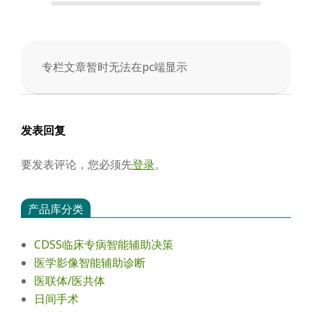
会
专栏文章暂时无法在pc端显示
2025-
05-
02
发表回复
要发表评论，您必须先
登录
。
产品库分类
CDSS临床专病智能辅助决策
医学影像智能辅助诊断
医联体/医共体
日间手术