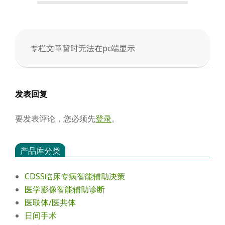
会
专栏文章暂时无法在pc端显示
2026-
01-
10
发表回复
要发表评论，您必须先
登录
。
产品库分类
CDSS临床专病智能辅助决策
医学影像智能辅助诊断
医联体/医共体
日间手术