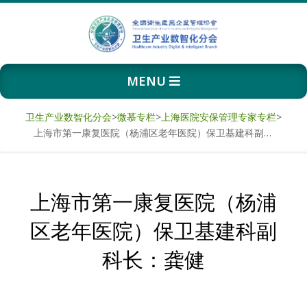
Skip
to
content
卫
Primary
MENU
生
Navigation
Menu
产
卫生产业数智化分会
>
微慕专栏
>
上海医院安保管理专家专栏
>
上海市第一康复医院（杨浦区老年医院）保卫基建科副科长：龚健
业
数
上海市第一康复医院（杨浦
智
区老年医院）保卫基建科副
化
科长：龚健
分