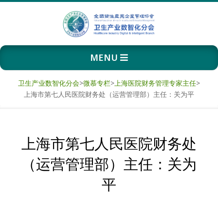
Skip
to
content
卫
Primary
MENU
生
Navigation
Menu
产
卫生产业数智化分会
>
微慕专栏
>
上海医院财务管理专家主任
>
上海市第七人民医院财务处（运营管理部）主任：关为平
业
数
上海市第七人民医院财务处
智
（运营管理部）主任：关为
化
平
分