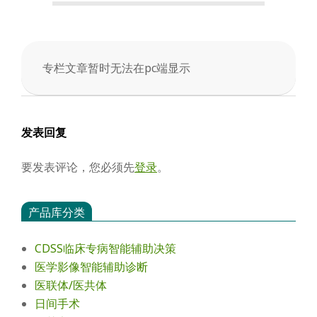
会
专栏文章暂时无法在pc端显示
2026-
01-
10
发表回复
要发表评论，您必须先
登录
。
产品库分类
CDSS临床专病智能辅助决策
医学影像智能辅助诊断
医联体/医共体
日间手术