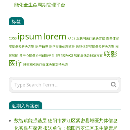
能化全生命周期管理平台
标签
ipsum
lorem
CDSS
PACS
互联网医疗解决方案
医共体智
能影像云解决方案
医华铂奥
医学影像处理软件
医联体智能影像云解决方案
图
联影
聚智能
多中心影像协同创新平台
智能云PACS
智能影像云解决方案
医疗
肿瘤精准医疗临床决策支持系统
Search
近期入库案例
数智赋能强基层 德阳市罗江区紧密县域医共体信息
化实践与探索 报送单位：德阳市罗江区卫生健康局