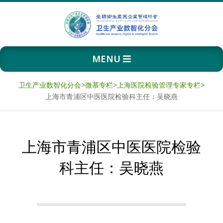
Skip
to
content
卫
Primary
MENU
生
Navigation
Menu
产
卫生产业数智化分会
>
微慕专栏
>
上海医院检验管理专家专栏
>
上海市青浦区中医医院检验科主任：吴晓燕
业
数
上海市青浦区中医医院检验
智
科主任：吴晓燕
化
分