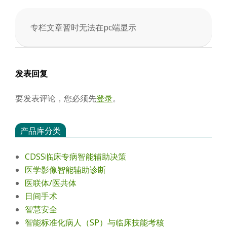
会
专栏文章暂时无法在pc端显示
2025-
11-
24
发表回复
要发表评论，您必须先
登录
。
产品库分类
CDSS临床专病智能辅助决策
医学影像智能辅助诊断
医联体/医共体
日间手术
智慧安全
智能标准化病人（SP）与临床技能考核