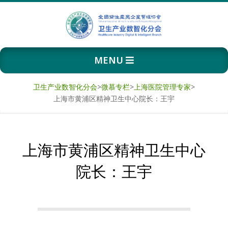
Skip
to
content
卫
Primary
MENU
生
Navigation
Menu
产
卫生产业数智化分会
>
微慕专栏
>
上海医院管理专家
>
上海市黄浦区精神卫生中心院长：王宇
业
数
上海市黄浦区精神卫生中心
智
院长：王宇
化
分