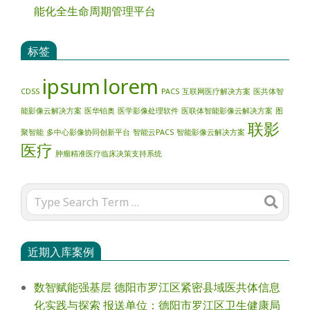
能化全生命周期管理平台
标签
ipsum
lorem
CDSS
PACS
互联网医疗解决方案
医共体智
能影像云解决方案
医华铂奥
医学影像处理软件
医联体智能影像云解决方案
图
联影
聚智能
多中心影像协同创新平台
智能云PACS
智能影像云解决方案
医疗
肿瘤精准医疗临床决策支持系统
Search
近期入库案例
数智赋能强基层 德阳市罗江区紧密县域医共体信息
化实践与探索 报送单位：德阳市罗江区卫生健康局