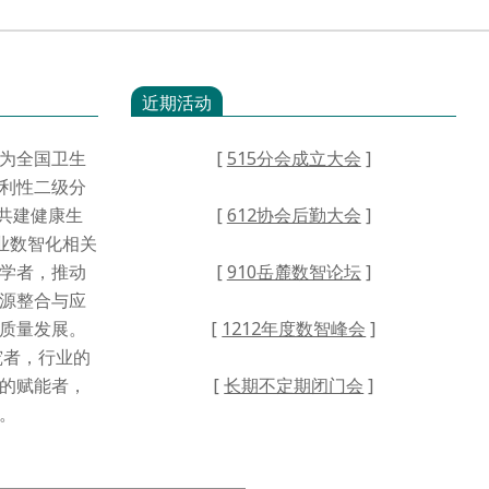
近期活动
为全国卫生
[
515分会成立大会
]
利性二级分
·共建健康生
[
612协会后勤大会
]
业数智化相关
学者，推动
[
910岳麓数智论坛
]
源整合与应
高质量发展。
[
1212年度数智峰会
]
者，行业的
的赋能者，
[
长期不定期闭门会
]
。