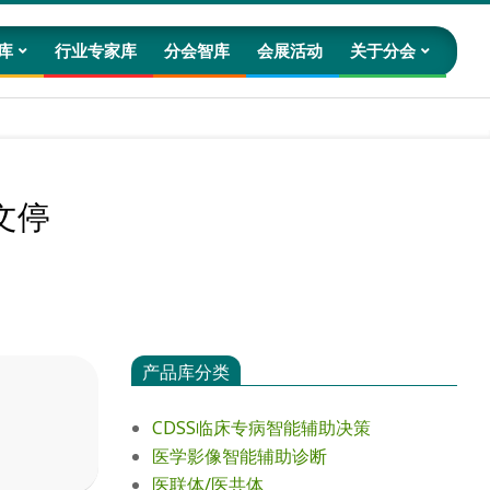
库
行业专家库
分会智库
会展活动
关于分会
Prim
Navig
Men
文停
产品库分类
CDSS临床专病智能辅助决策
医学影像智能辅助诊断
医联体/医共体