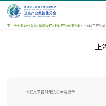
Skip
to
content
卫
卫生产业数智化分会
>
微慕专栏
>
上海医院管理专家
>
上海建工医院党
生
产
上
业
数
智
化
专栏文章暂时无法在pc端显示
分
2025-