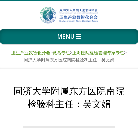
Skip
to
content
卫
Primary
MENU
生
Navigation
Menu
产
卫生产业数智化分会
>
微慕专栏
>
上海医院检验管理专家专栏
>
同济大学附属东方医院南院检验科主任：吴文娟
业
数
同济大学附属东方医院南院
智
检验科主任：吴文娟
化
分