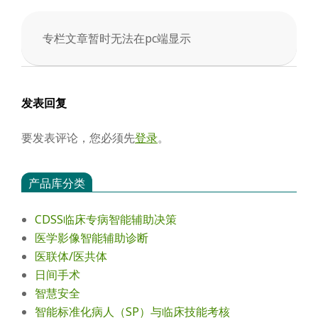
会
专栏文章暂时无法在pc端显示
2025-
03-
31
发表回复
要发表评论，您必须先
登录
。
产品库分类
CDSS临床专病智能辅助决策
医学影像智能辅助诊断
医联体/医共体
日间手术
智慧安全
智能标准化病人（SP）与临床技能考核