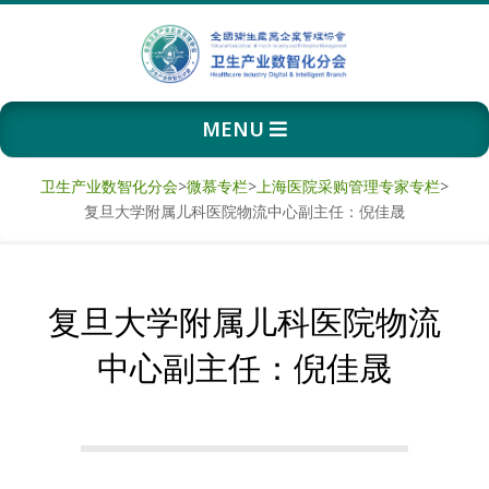
Skip
to
content
卫
Primary
MENU
生
Navigation
Menu
产
卫生产业数智化分会
>
微慕专栏
>
上海医院采购管理专家专栏
>
复旦大学附属儿科医院物流中心副主任：倪佳晟
业
数
复旦大学附属儿科医院物流
智
中心副主任：倪佳晟
化
分