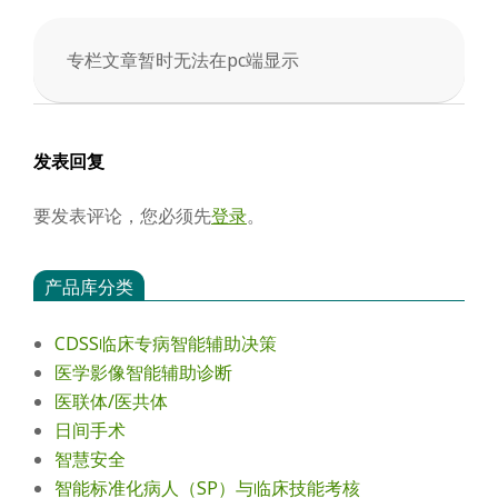
会
专栏文章暂时无法在pc端显示
2025-
04-
03
发表回复
要发表评论，您必须先
登录
。
产品库分类
CDSS临床专病智能辅助决策
医学影像智能辅助诊断
医联体/医共体
日间手术
智慧安全
智能标准化病人（SP）与临床技能考核