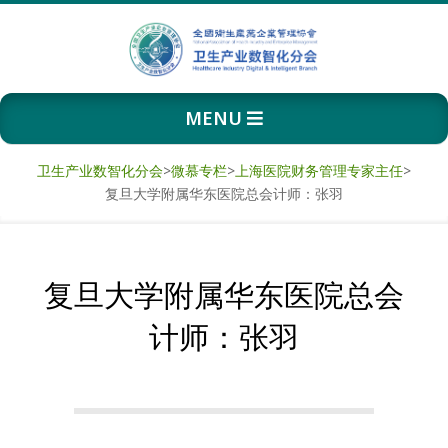
Skip
to
content
卫
Primary
MENU
生
Navigation
Menu
产
卫生产业数智化分会
>
微慕专栏
>
上海医院财务管理专家主任
>
复旦大学附属华东医院总会计师：张羽
业
数
复旦大学附属华东医院总会
智
计师：张羽
化
分