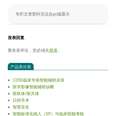
会
专栏文章暂时无法在pc端显示
2025-
05-
02
发表回复
要发表评论，您必须先
登录
。
产品库分类
CDSS临床专病智能辅助决策
医学影像智能辅助诊断
医联体/医共体
日间手术
智慧安全
智能标准化病人（SP）与临床技能考核