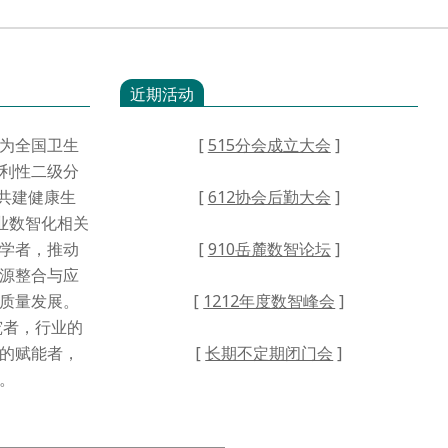
近期活动
为全国卫生
[
515分会成立大会
]
利性二级分
·共建健康生
[
612协会后勤大会
]
业数智化相关
学者，推动
[
910岳麓数智论坛
]
源整合与应
高质量发展。
[
1212年度数智峰会
]
者，行业的
的赋能者，
[
长期不定期闭门会
]
。