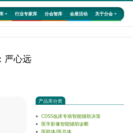
库
行业专家库
分会智库
会展活动
关于分会
Prim
Navig
Men
：严心远
产品库分类
CDSS临床专病智能辅助决策
医学影像智能辅助诊断
医联体/医共体