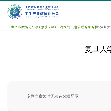
Skip
to
content
卫
卫生产业数智化分会
>
微慕专栏
>
上海医院信息管理专家专栏
>
复旦大
生
产
复旦大
业
数
智
化
专栏文章暂时无法在pc端显示
分
2025-