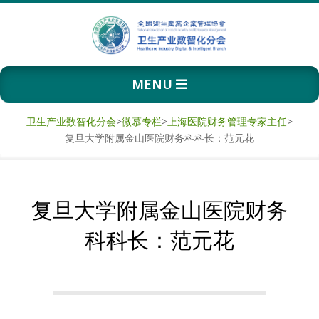
Skip
to
content
卫
Primary
MENU
生
Navigation
Menu
产
卫生产业数智化分会
>
微慕专栏
>
上海医院财务管理专家主任
>
复旦大学附属金山医院财务科科长：范元花
业
数
复旦大学附属金山医院财务
智
科科长：范元花
化
分