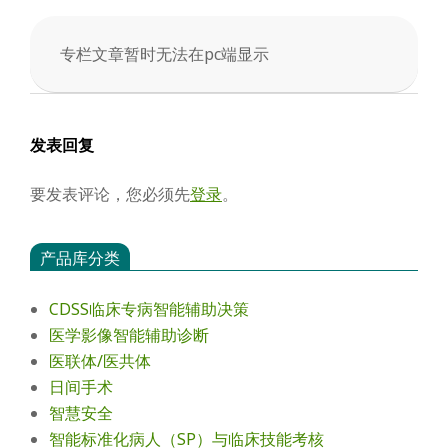
会
专栏文章暂时无法在pc端显示
2025-
05-
02
发表回复
要发表评论，您必须先
登录
。
产品库分类
CDSS临床专病智能辅助决策
医学影像智能辅助诊断
医联体/医共体
日间手术
智慧安全
智能标准化病人（SP）与临床技能考核