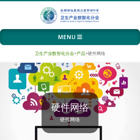
Skip
to
content
卫
Primary
MENU
生
Navigation
Menu
产
卫生产业数智化分会
>
产品
>
硬件网络
业
数
智
硬件网络
化
硬件网络
分