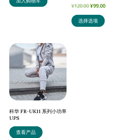
加入购物车
为：
价
原
当
¥
120.00
¥
99.00
¥120.00。
格
价
前
本
为：
选择选项
为：
价
产
¥99.00。
¥120.00。
格
品
为：
有
¥99.00。
多
种
变
体。
可
在
产
品
科华 FR-UK11 系列小功率
页
UPS
面
上
查看产品
选