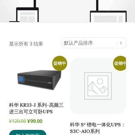
会
显示所有 3 结果
促销中
促销中
科华 KR33-J 系列-高频三
进三出可立可卧UPS
原
当
¥
120.00
¥
99.00
科华 S³ 锂电一体化UPS：
价
前
S3C-AIO系列