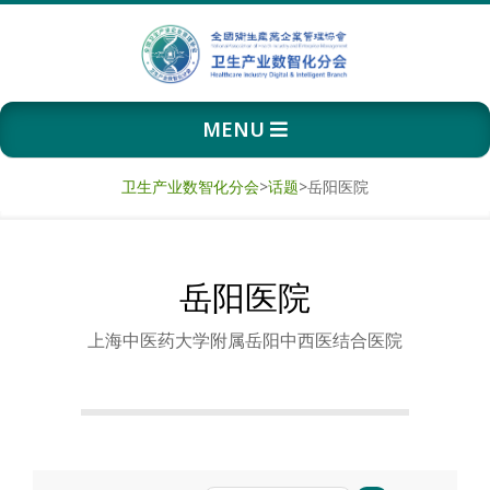
Skip
to
content
卫
Primary
MENU
生
Navigation
Menu
产
卫生产业数智化分会
>
话题
>
岳阳医院
业
岳阳医院
数
上海中医药大学附属岳阳中西医结合医院
智
化
分