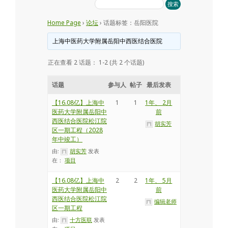
会
Home Page
›
论坛
›
话题标签：岳阳医院
上海中医药大学附属岳阳中西医结合医院
正在查看 2 话题： 1-2 (共 2 个话题)
话题
参与人
帖子
最后发表
【16.08亿】上海中
1
1
1年、 2月
医药大学附属岳阳中
前
西医结合医院松江院
胡实芳
区一期工程（2028
年中竣工）
由:
胡实芳
发表
在：
项目
【16.08亿】上海中
2
2
1年、 5月
医药大学附属岳阳中
前
西医结合医院松江院
编辑老师
区一期工程
由:
十方医联
发表