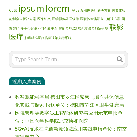
ipsum
lorem
CDSS
PACS
互联网医疗解决方案
医共体智
能影像云解决方案
医华铂奥
医学影像处理软件
医联体智能影像云解决方案
图
联影
聚智能
多中心影像协同创新平台
智能云PACS
智能影像云解决方案
医疗
肿瘤精准医疗临床决策支持系统
Search
近期入库案例
数智赋能强基层 德阳市罗江区紧密县域医共体信息
化实践与探索 报送单位：德阳市罗江区卫生健康局
医院管理类数字员工智能体研究与应用示范申报单
位：中国医学科学院北京协和医院
5G+AI技术在院前急救领域应用实践申报单位：南京
市急救中心