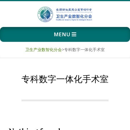
Skip
to
content
卫
Primary
MENU
生
Navigation
Menu
产
卫生产业数智化分会
>
专科数字一体化手术室
业
专科数字一体化手术室
数
智
化
分