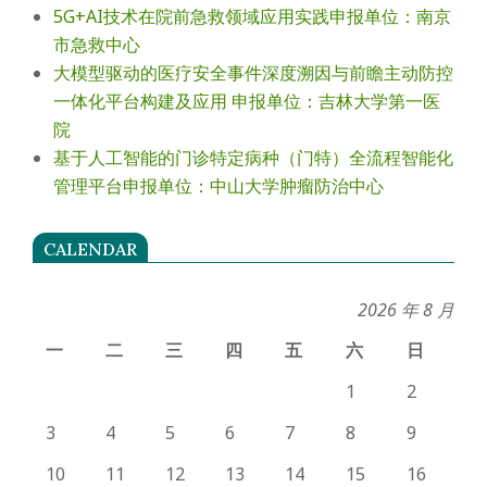
5G+AI技术在院前急救领域应用实践申报单位：南京
市急救中心
大模型驱动的医疗安全事件深度溯因与前瞻主动防控
一体化平台构建及应用 申报单位：吉林大学第一医
院
基于人工智能的门诊特定病种（门特）全流程智能化
管理平台申报单位：中山大学肿瘤防治中心
CALENDAR
2026 年 8 月
一
二
三
四
五
六
日
1
2
3
4
5
6
7
8
9
10
11
12
13
14
15
16