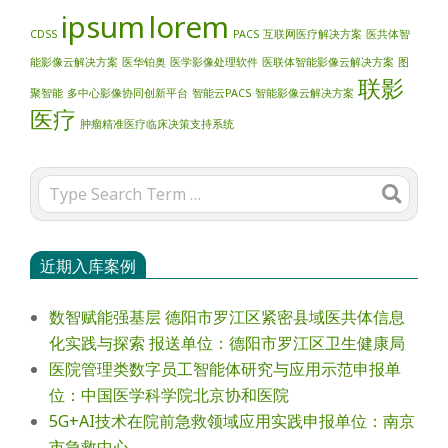
ipsum
lorem
CDSS
PACS
互联网医疗解决方案
医共体智
能影像云解决方案
医华铂奥
医学影像处理软件
医联体智能影像云解决方案
图
联影
聚智能
多中心影像协同创新平台
智能云PACS
智能影像云解决方案
医疗
肿瘤精准医疗临床决策支持系统
Search
近期入库案例
数智赋能强基层 德阳市罗江区紧密县域医共体信息
化实践与探索 报送单位：德阳市罗江区卫生健康局
医院管理类数字员工智能体研究与应用示范申报单
位：中国医学科学院北京协和医院
5G+AI技术在院前急救领域应用实践申报单位：南京
市急救中心