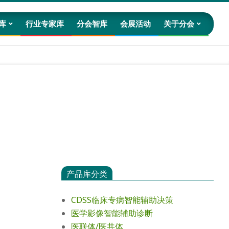
库
行业专家库
分会智库
会展活动
关于分会
Prim
Navig
Men
产品库分类
CDSS临床专病智能辅助决策
医学影像智能辅助诊断
医联体/医共体