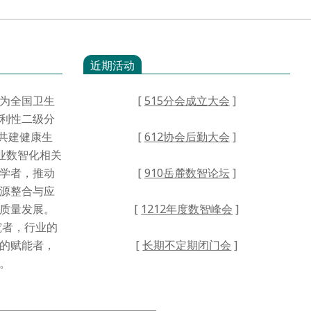
近期活动
为全国卫生
[
515分会成立大会
]
利性二级分
·共建健康生
[
612协会后勤大会
]
业数智化相关
学者，推动
[
910岳麓数智论坛
]
源整合与应
高质量发展。
[
1212年度数智峰会
]
者，行业的
的赋能者，
[
长期不定期闭门会
]
。