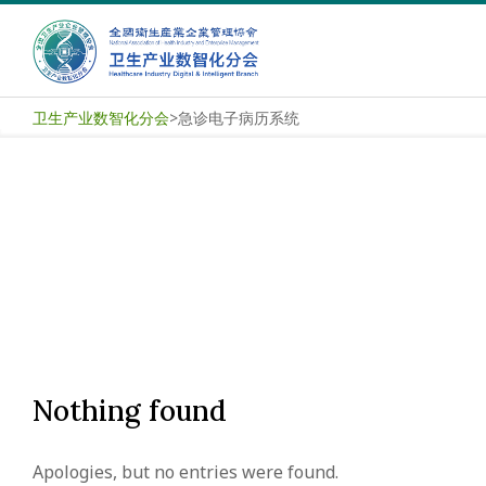
Skip
to
content
卫
卫生产业数智化分会
>
急诊电子病历系统
生
产
业
数
智
化
Nothing found
分
Apologies, but no entries were found.