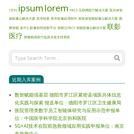
ipsum
lorem
CDSS
PACS
互联网医疗解决方案
医共体智
能影像云解决方案
医华铂奥
医学影像处理软件
医联体智能影像云解决方案
图
联影
聚智能
多中心影像协同创新平台
智能云PACS
智能影像云解决方案
医疗
肿瘤精准医疗临床决策支持系统
Search
近期入库案例
数智赋能强基层 德阳市罗江区紧密县域医共体信息
化实践与探索 报送单位：德阳市罗江区卫生健康局
医院管理类数字员工智能体研究与应用示范申报单
位：中国医学科学院北京协和医院
5G+AI技术在院前急救领域应用实践申报单位：南京
市急救中心