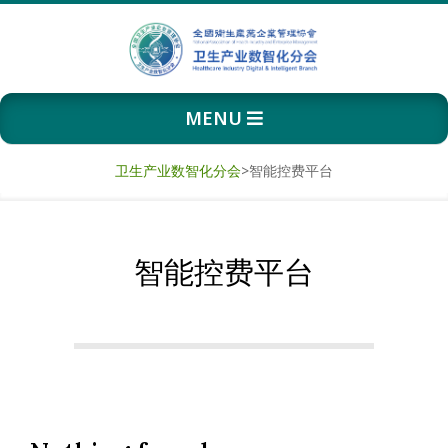
Skip
to
content
卫
Primary
MENU
生
Navigation
Menu
产
卫生产业数智化分会
>
智能控费平台
业
智能控费平台
数
智
化
分