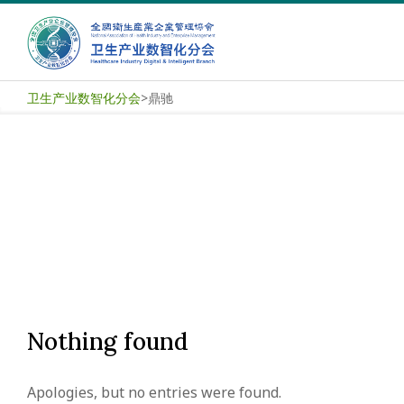
Skip
to
content
卫
卫生产业数智化分会
>
鼎驰
生
产
业
数
智
化
Nothing found
分
Apologies, but no entries were found.