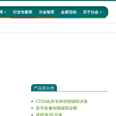
库
行业专家库
分会智库
会展活动
关于分会
Prim
Navig
Men
产品库分类
CDSS临床专病智能辅助决策
医学影像智能辅助诊断
医联体/医共体