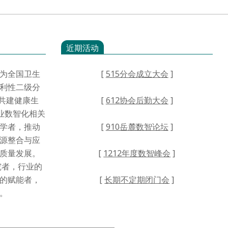
近期活动
为全国卫生
[
515分会成立大会
]
利性二级分
·共建健康生
[
612协会后勤大会
]
业数智化相关
学者，推动
[
910岳麓数智论坛
]
源整合与应
高质量发展。
[
1212年度数智峰会
]
者，行业的
的赋能者，
[
长期不定期闭门会
]
。