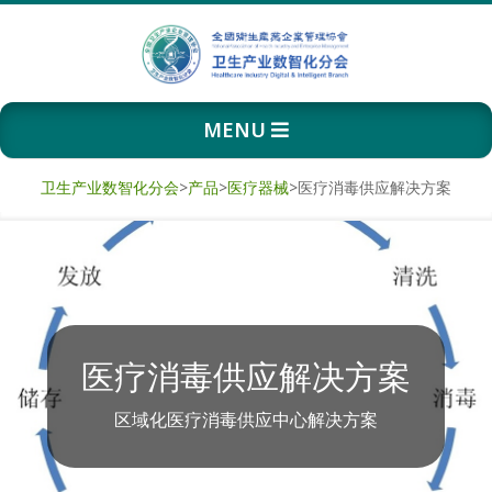
Skip
to
content
卫
Primary
MENU
生
Navigation
Menu
产
卫生产业数智化分会
>
产品
>
医疗器械
>
医疗消毒供应解决方案
业
数
智
医疗消毒供应解决方案
化
区域化医疗消毒供应中心解决方案
分