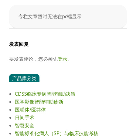
会
专栏文章暂时无法在pc端显示
2025-
05-
02
发表回复
要发表评论，您必须先
登录
。
产品库分类
CDSS临床专病智能辅助决策
医学影像智能辅助诊断
医联体/医共体
日间手术
智慧安全
智能标准化病人（SP）与临床技能考核