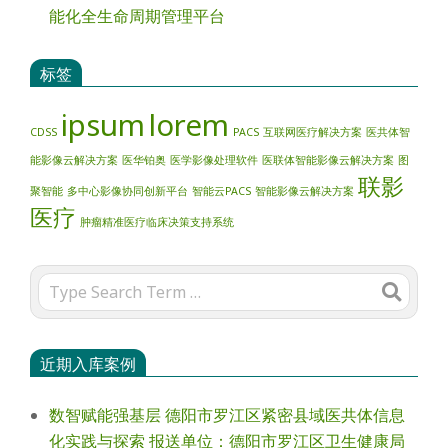
能化全生命周期管理平台
标签
ipsum
lorem
CDSS
PACS
互联网医疗解决方案
医共体智
能影像云解决方案
医华铂奥
医学影像处理软件
医联体智能影像云解决方案
图
联影
聚智能
多中心影像协同创新平台
智能云PACS
智能影像云解决方案
医疗
肿瘤精准医疗临床决策支持系统
Search
近期入库案例
数智赋能强基层 德阳市罗江区紧密县域医共体信息
化实践与探索 报送单位：德阳市罗江区卫生健康局