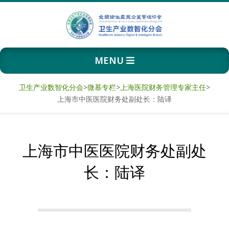
Skip
to
content
卫
Primary
MENU
生
Navigation
Menu
产
卫生产业数智化分会
>
微慕专栏
>
上海医院财务管理专家主任
>
上海市中医医院财务处副处长：陆译
业
数
上海市中医医院财务处副处
智
长：陆译
化
分