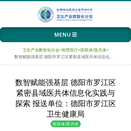
Skip
to
content
卫
Primary
MENU
生
Navigation
Menu
产
卫生产业数智化分会
>
智慧医疗
>
医联体/医共体
>
数智赋能强基层 德阳市罗江区紧密县域医共体信息化实践与探索 报送单位：德阳市罗江区卫生健康局
业
数
数智赋能强基层 德阳市罗江区
紧密县域医共体信息化实践与
智
探索 报送单位：德阳市罗江区
化
卫生健康局
分
医联体/医共体