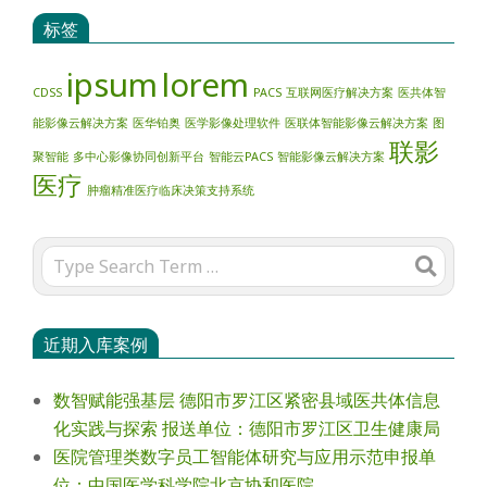
标签
ipsum
lorem
CDSS
PACS
互联网医疗解决方案
医共体智
能影像云解决方案
医华铂奥
医学影像处理软件
医联体智能影像云解决方案
图
联影
聚智能
多中心影像协同创新平台
智能云PACS
智能影像云解决方案
医疗
肿瘤精准医疗临床决策支持系统
Search
近期入库案例
数智赋能强基层 德阳市罗江区紧密县域医共体信息
化实践与探索 报送单位：德阳市罗江区卫生健康局
医院管理类数字员工智能体研究与应用示范申报单
位：中国医学科学院北京协和医院