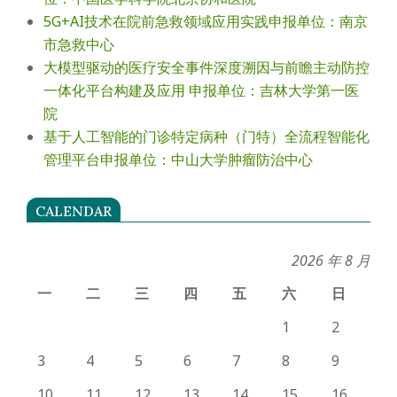
5G+AI技术在院前急救领域应用实践申报单位：南京
市急救中心
大模型驱动的医疗安全事件深度溯因与前瞻主动防控
一体化平台构建及应用 申报单位：吉林大学第一医
院
基于人工智能的门诊特定病种（门特）全流程智能化
管理平台申报单位：中山大学肿瘤防治中心
CALENDAR
2026 年 8 月
一
二
三
四
五
六
日
1
2
3
4
5
6
7
8
9
10
11
12
13
14
15
16