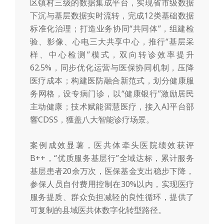
区镇村三级的数据集成平台，实现省市级数据
下沉与基层数据实时流转，完成12类基础数据
标准化治理；打造业务协同“共同体”，组建检
验、影像、心电三大共享中心，推行“基层采
样、中心检测”模式，双向转诊效率提升
62.5%，同步优化运营与医保协同机制，压降
医疗成本；构建医防融合新范式，划分健康服
务网格，设专病门诊，以“健康银行”激励居民
主动健康；技术赋能習慧医疗，接入AI平台部
響CDSS，獲盖八大智能诊疗场景。
案例成效显薯，医共体牵头医院绩效获评
B++，“优质服务基层行”全域达标，累计服务
基层患者20余万次，医保基金支出稳步下降，
参保人员自付费用控制在30%以内，实现医疗
服务提质、群众负担减轻的良性循环，提供了
可复制的县域医共体数字化转型路径。