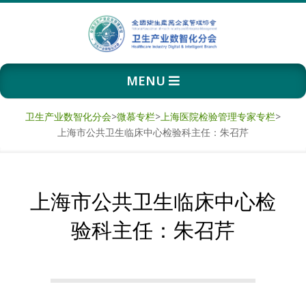
Skip
to
content
卫
Primary
MENU
生
Navigation
Menu
产
卫生产业数智化分会
>
微慕专栏
>
上海医院检验管理专家专栏
>
上海市公共卫生临床中心检验科主任：朱召芹
业
数
上海市公共卫生临床中心检
智
验科主任：朱召芹
化
分