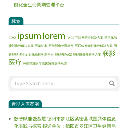
能化全生命周期管理平台
标签
ipsum
lorem
CDSS
PACS
互联网医疗解决方案
医共体智
能影像云解决方案
医华铂奥
医学影像处理软件
医联体智能影像云解决方案
图
联影
聚智能
多中心影像协同创新平台
智能云PACS
智能影像云解决方案
医疗
肿瘤精准医疗临床决策支持系统
Search
近期入库案例
数智赋能强基层 德阳市罗江区紧密县域医共体信息
化实践与探索 报送单位：德阳市罗江区卫生健康局