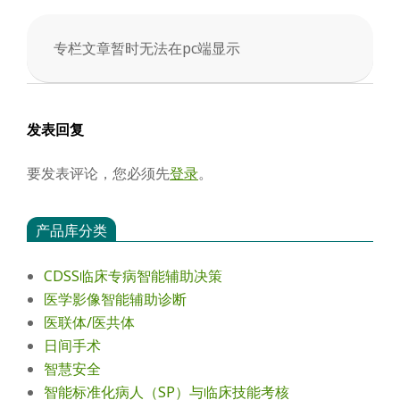
会
专栏文章暂时无法在pc端显示
2025-
03-
31
发表回复
要发表评论，您必须先
登录
。
产品库分类
CDSS临床专病智能辅助决策
医学影像智能辅助诊断
医联体/医共体
日间手术
智慧安全
智能标准化病人（SP）与临床技能考核