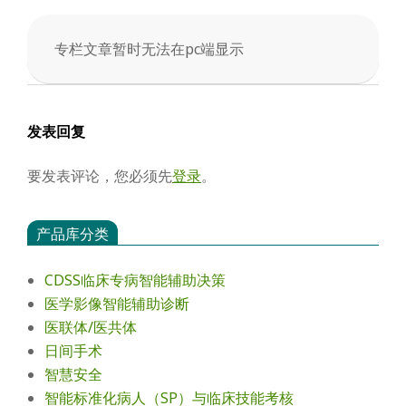
会
专栏文章暂时无法在pc端显示
2025-
04-
05
发表回复
要发表评论，您必须先
登录
。
产品库分类
CDSS临床专病智能辅助决策
医学影像智能辅助诊断
医联体/医共体
日间手术
智慧安全
智能标准化病人（SP）与临床技能考核