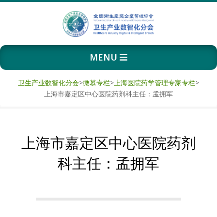
Skip
to
content
卫
Primary
MENU
生
Navigation
Menu
产
卫生产业数智化分会
>
微慕专栏
>
上海医院药学管理专家专栏
>
上海市嘉定区中心医院药剂科主任：孟拥军
业
数
上海市嘉定区中心医院药剂
智
科主任：孟拥军
化
分