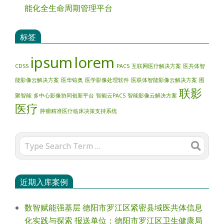
能化全生命周期管理平台
标签
ipsum
lorem
CDSS
PACS
互联网医疗解决方案
医共体智
能影像云解决方案
医华铂奥
医学影像处理软件
医联体智能影像云解决方案
图
联影
聚智能
多中心影像协同创新平台
智能云PACS
智能影像云解决方案
医疗
肿瘤精准医疗临床决策支持系统
Search
近期入库案例
数智赋能强基层 德阳市罗江区紧密县域医共体信息
化实践与探索 报送单位：德阳市罗江区卫生健康局