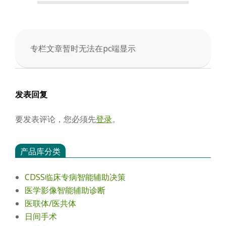
会
专栏文章暂时无法在pc端显示
2025-
03-
05
发表回复
要发表评论，您必须先
登录
。
产品库分类
CDSS临床专病智能辅助决策
医学影像智能辅助诊断
医联体/医共体
日间手术