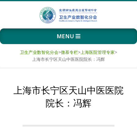
Skip
to
content
卫
Primary
MENU
生
Navigation
Menu
产
卫生产业数智化分会
>
微慕专栏
>
上海医院管理专家
>
上海市长宁区天山中医医院院长：冯辉
业
数
上海市长宁区天山中医医院
智
院长：冯辉
化
分