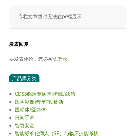
会
专栏文章暂时无法在pc端显示
2025-
12-
07
发表回复
要发表评论，您必须先
登录
。
产品库分类
CDSS临床专病智能辅助决策
医学影像智能辅助诊断
医联体/医共体
日间手术
智慧安全
智能标准化病人（SP）与临床技能考核