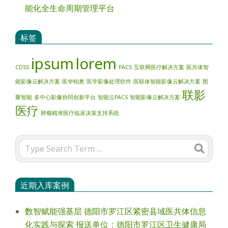
能化全生命周期管理平台
标签
ipsum
lorem
CDSS
PACS
互联网医疗解决方案
医共体智
能影像云解决方案
医华铂奥
医学影像处理软件
医联体智能影像云解决方案
图
联影
聚智能
多中心影像协同创新平台
智能云PACS
智能影像云解决方案
医疗
肿瘤精准医疗临床决策支持系统
Search
近期入库案例
数智赋能强基层 德阳市罗江区紧密县域医共体信息
化实践与探索 报送单位：德阳市罗江区卫生健康局