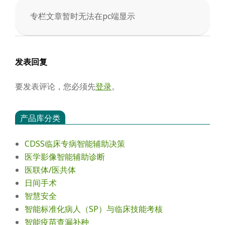
专栏文章暂时无法在pc端显示
2026-
02-
05
发表回复
要发表评论，您必须先
登录
。
产品库分类
CDSS临床专病智能辅助决策
医学影像智能辅助诊断
医联体/医共体
日间手术
智慧安全
智能标准化病人（SP）与临床技能考核
智能疫苗查漏补种