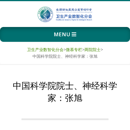
Skip
to
content
卫
Primary
MENU
生
Navigation
Menu
产
卫生产业数智化分会
>
微慕专栏
>
两院院士
>
中国科学院院士、神经科学家：张旭
业
数
中国科学院院士、神经科学
智
家：张旭
化
分