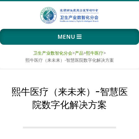
Skip
to
content
卫
Primary
MENU
生
Navigation
Menu
产
卫生产业数智化分会
>
产品
>
熙牛医疗
>
熙牛医疗（来未来）-智慧医院数字化解决方案
业
数
熙牛医疗（来未来）-智慧医
智
院数字化解决方案
化
分