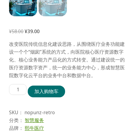
原
当
¥
58.00
¥
39.00
价
前
改变医院传统信息化建设思路，从围绕医疗业务功能建
为：
价
设一个个“烟囱”系统的方式，向医院核心医疗资源数字
¥58.00。
格
化、核心业务能力产品化的方式转变。通过建设统一的
为：
医疗资源数字资产，统一的业务能力中心，形成智慧医
¥39.00。
院数字化云平台的业务中台和数据中台。
熙
加入购物车
牛
医
疗
SKU：
nopunz-retro
（来
未
分类：
智慧服务
来）-
品牌：
熙牛医疗
智