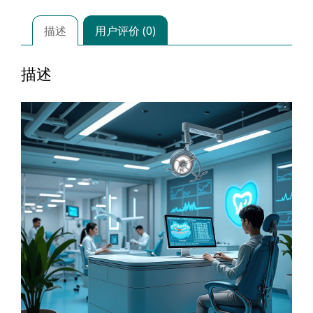
慧
医
描述
用户评价 (0)
院
数
描述
字
化
解
决
方
案
数
量