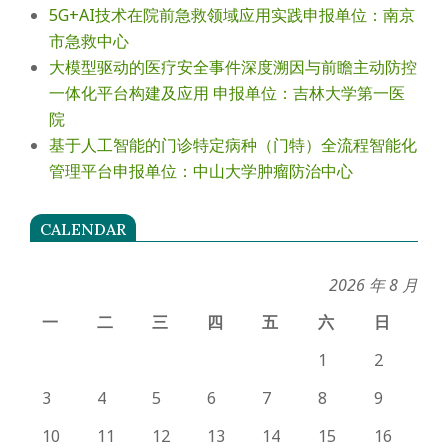
5G+AI技术在院前急救领域应用实践申报单位：南京
市急救中心
大模型驱动的医疗安全事件深度溯因与前瞻主动防控
一体化平台构建及应用 申报单位：吉林大学第一医
院
基于人工智能的门诊特定病种（门特）全流程智能化
管理平台申报单位：中山大学肿瘤防治中心
CALENDAR
2026 年 8 月
一
二
三
四
五
六
日
1
2
3
4
5
6
7
8
9
10
11
12
13
14
15
16