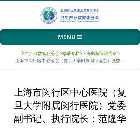
Skip
to
content
卫
Primary
MENU
生
Navigation
Menu
产
卫生产业数智化分会
>
微慕专栏
>
上海医院管理专家
>
上海市闵行区中心医院（复旦大学附属闵行医院）党委副书记、执行院长：范隆华
业
数
上海市闵行区中心医院（复
智
旦大学附属闵行医院）党委
化
副书记、执行院长：范隆华
分