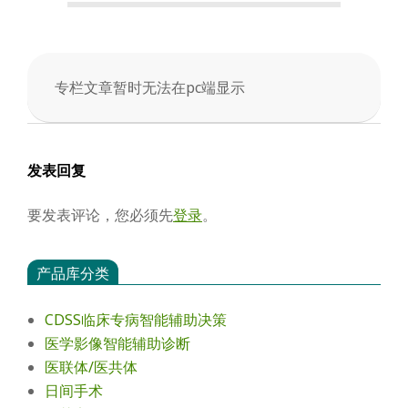
会
专栏文章暂时无法在pc端显示
2025-
11-
23
发表回复
要发表评论，您必须先
登录
。
产品库分类
CDSS临床专病智能辅助决策
医学影像智能辅助诊断
医联体/医共体
日间手术