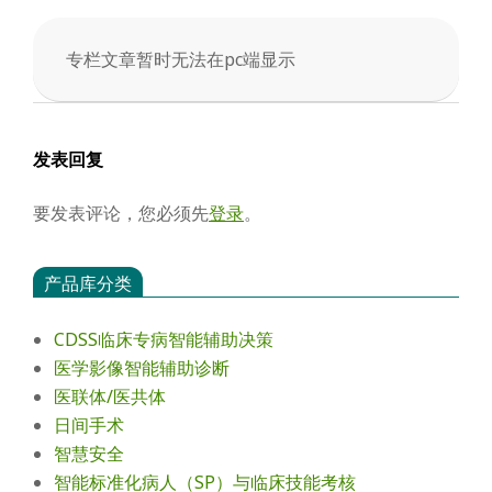
会
专栏文章暂时无法在pc端显示
2025-
05-
11
发表回复
要发表评论，您必须先
登录
。
产品库分类
CDSS临床专病智能辅助决策
医学影像智能辅助诊断
医联体/医共体
日间手术
智慧安全
智能标准化病人（SP）与临床技能考核