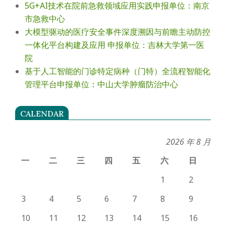
5G+AI技术在院前急救领域应用实践申报单位：南京
市急救中心
大模型驱动的医疗安全事件深度溯因与前瞻主动防控
一体化平台构建及应用 申报单位：吉林大学第一医
院
基于人工智能的门诊特定病种（门特）全流程智能化
管理平台申报单位：中山大学肿瘤防治中心
CALENDAR
2026 年 8 月
一
二
三
四
五
六
日
1
2
3
4
5
6
7
8
9
10
11
12
13
14
15
16