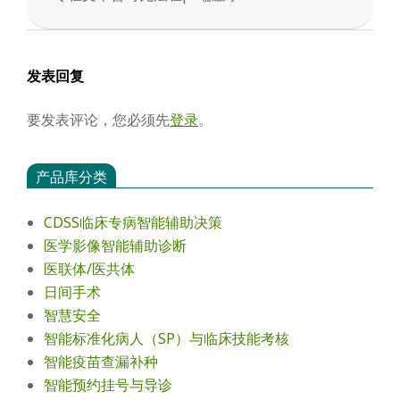
2025-
05-
12
发表回复
要发表评论，您必须先
登录
。
产品库分类
CDSS临床专病智能辅助决策
医学影像智能辅助诊断
医联体/医共体
日间手术
智慧安全
智能标准化病人（SP）与临床技能考核
智能疫苗查漏补种
智能预约挂号与导诊