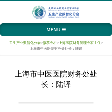
Skip
to
content
卫
Primary
MENU
生
Navigation
Menu
产
卫生产业数智化分会
>
微慕专栏
>
上海医院财务管理专家主任
>
上海市中医医院财务处处长：陆译
业
数
上海市中医医院财务处处
智
长：陆译
化
分