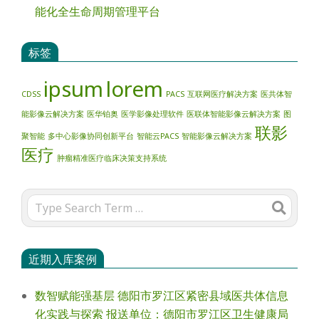
能化全生命周期管理平台
标签
ipsum
lorem
CDSS
PACS
互联网医疗解决方案
医共体智
能影像云解决方案
医华铂奥
医学影像处理软件
医联体智能影像云解决方案
图
联影
聚智能
多中心影像协同创新平台
智能云PACS
智能影像云解决方案
医疗
肿瘤精准医疗临床决策支持系统
Search
近期入库案例
数智赋能强基层 德阳市罗江区紧密县域医共体信息
化实践与探索 报送单位：德阳市罗江区卫生健康局