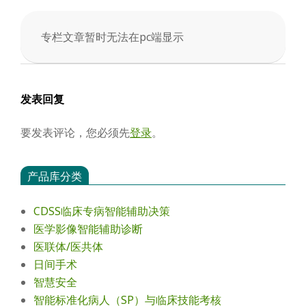
会
专栏文章暂时无法在pc端显示
2026-
01-
10
发表回复
要发表评论，您必须先
登录
。
产品库分类
CDSS临床专病智能辅助决策
医学影像智能辅助诊断
医联体/医共体
日间手术
智慧安全
智能标准化病人（SP）与临床技能考核