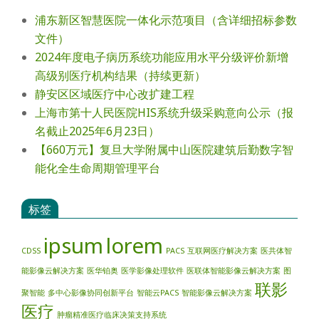
浦东新区智慧医院一体化示范项目（含详细招标参数
文件）
2024年度电⼦病历系统功能应⽤⽔平分级评价新增
⾼级别医疗机构结果（持续更新）
静安区区域医疗中心改扩建工程
上海市第十人民医院HIS系统升级采购意向公示（报
名截止2025年6月23日）
【660万元】复旦大学附属中山医院建筑后勤数字智
能化全生命周期管理平台
标签
ipsum
lorem
CDSS
PACS
互联网医疗解决方案
医共体智
能影像云解决方案
医华铂奥
医学影像处理软件
医联体智能影像云解决方案
图
联影
聚智能
多中心影像协同创新平台
智能云PACS
智能影像云解决方案
医疗
肿瘤精准医疗临床决策支持系统