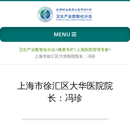
Skip
to
content
卫
Primary
MENU
生
Navigation
Menu
产
卫生产业数智化分会
>
微慕专栏
>
上海医院管理专家
>
上海市徐汇区大华医院院长：冯珍
业
数
上海市徐汇区大华医院院
智
长：冯珍
化
分