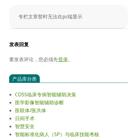
会
专栏文章暂时无法在pc端显示
2025-
12-
07
发表回复
要发表评论，您必须先
登录
。
产品库分类
CDSS临床专病智能辅助决策
医学影像智能辅助诊断
医联体/医共体
日间手术
智慧安全
智能标准化病人（SP）与临床技能考核