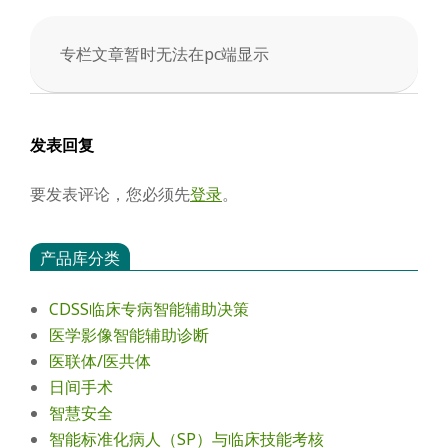
会
专栏文章暂时无法在pc端显示
2025-
03-
31
发表回复
要发表评论，您必须先
登录
。
产品库分类
CDSS临床专病智能辅助决策
医学影像智能辅助诊断
医联体/医共体
日间手术
智慧安全
智能标准化病人（SP）与临床技能考核