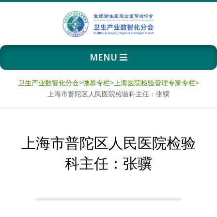
Skip
to
content
卫
Primary
MENU
生
Navigation
Menu
产
卫生产业数智化分会
>
微慕专栏
>
上海医院检验管理专家专栏
>
上海市普陀区人民医院检验科主任：张骥
业
数
上海市普陀区人民医院检验
智
科主任：张骥
化
分