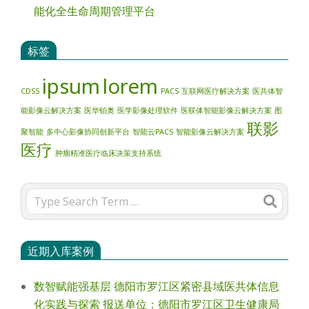
能化全生命周期管理平台
标签
ipsum
lorem
CDSS
PACS
互联网医疗解决方案
医共体智
能影像云解决方案
医华铂奥
医学影像处理软件
医联体智能影像云解决方案
图
联影
聚智能
多中心影像协同创新平台
智能云PACS
智能影像云解决方案
医疗
肿瘤精准医疗临床决策支持系统
Search
近期入库案例
数智赋能强基层 德阳市罗江区紧密县域医共体信息
化实践与探索 报送单位：德阳市罗江区卫生健康局